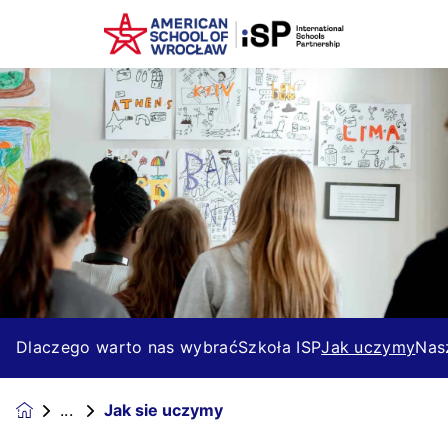
Dlaczego warto nas wybrać​
Szkoła ISP
Jak uczymy​
Nas
Jak sie uczymy