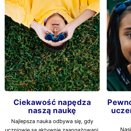
Ciekawość napędza
Pewno
naszą naukę
uczen
Najlepsza nauka odbywa się, gdy
Nasi
uczniowie są aktywnie zaangażowani.