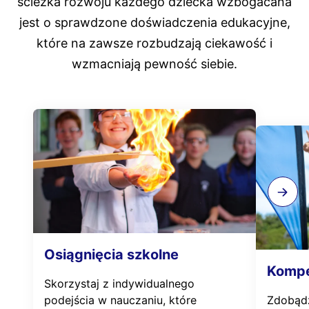
ścieżka rozwoju każdego dziecka wzbogacana
jest o sprawdzone doświadczenia edukacyjne,
które na zawsze rozbudzają ciekawość i
wzmacniają pewność siebie.
Osiągnięcia szkolne
Kompe
Skorzystaj z indywidualnego
podejścia w nauczaniu, które
Zdobądź