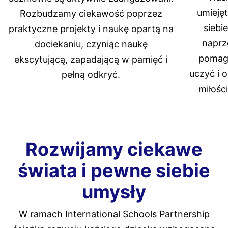
umieję
Rozbudzamy ciekawość poprzez
siebi
praktyczne projekty i naukę opartą na
naprz
dociekaniu, czyniąc naukę
pomaga
ekscytującą, zapadającą w pamięć i
uczyć i 
pełną odkryć.
miłośc
Rozwijamy ciekawe
świata i pewne siebie
umysły
W ramach International Schools Partnership